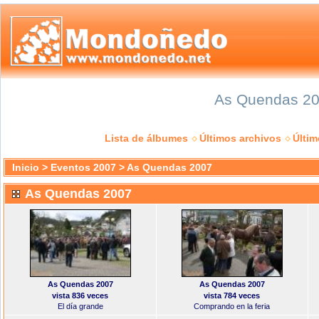
As Quendas 200
Lista de álbumes
Últimos archivos
Últi
Inicio
>
Eventos 2007
>
As Quendas 2007
As Quendas 2007
As Quendas 2007
As Quendas 2007
vista 836 veces
vista 784 veces
El día grande
Comprando en la feria