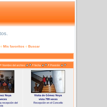
tos.
Mis favoritos
Buscar
•
•
•
Nombre del archivo
fecha
Posición
ómez Noya
Visita de Gómez Noya
 veces
vista 799 veces
la recepción del
Recepción en el Concello
sta