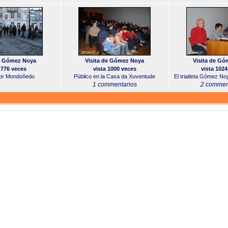
de Gómez Noya
Visita de Gómez Noya
Visita de G
 776 veces
vista 1000 veces
vista 1024
or Mondoñedo
Público en la Casa da Xuventude
El triatleta Gómez N
1 commentarios
2 commen