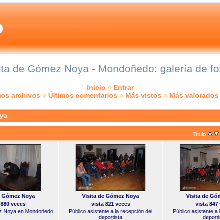
ita de Gómez Noya - Mondoñedo: galería de fo
Inicio
Entrar
mos archivos
Últimos comentarios
Más vistos
Más valorados
ya
Título
de Gómez Noya
Visita de Gómez Noya
Visita de G
 880 veces
vista 821 veces
vista 847
mez Noya en Mondoñedo
Público asistente a la recepción del
Público asistente a 
deportista
deporti