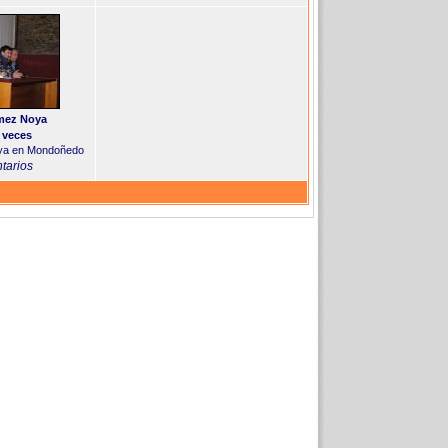
ómez Noya
 veces
oya en Mondoñedo
tarios