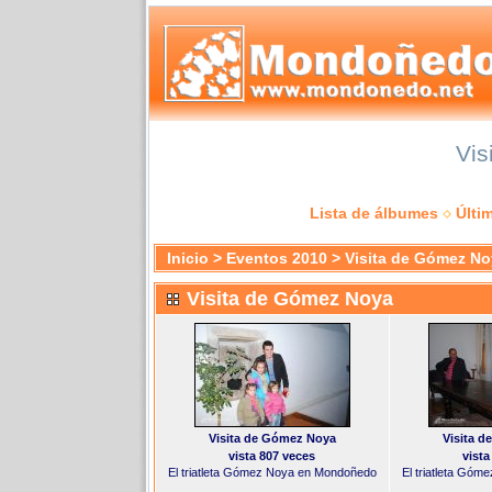
Vis
Lista de álbumes
Últi
Inicio
>
Eventos 2010
>
Visita de Gómez No
Visita de Gómez Noya
Visita de Gómez Noya
Visita 
vista 807 veces
vista
El triatleta Gómez Noya en Mondoñedo
El triatleta Gó