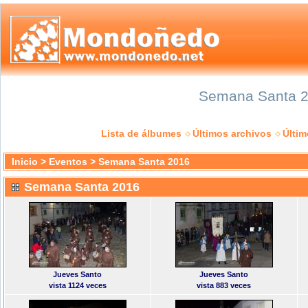
Semana Santa 20
Lista de álbumes
Últimos archivos
Últi
Inicio
>
Eventos
>
Semana Santa 2016
Semana Santa 2016
Jueves Santo
Jueves Santo
vista 1124 veces
vista 883 veces